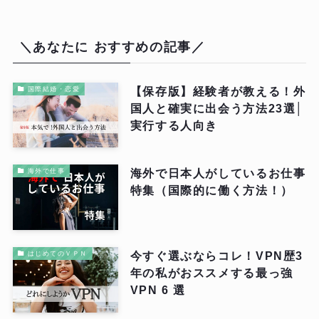
ブ
は
＼あなたに おすすめの記事／
こ
ち
ら
【保存版】経験者が教える！外
国際結婚・恋愛
国人と確実に出会う方法23選│
実行する人向き
海外で日本人がしているお仕事
海外で仕事
特集（国際的に働く方法！）
今すぐ選ぶならコレ！VPN歴3
はじめてのＶＰＮ
年の私がおススメする最っ強
VPN 6 選