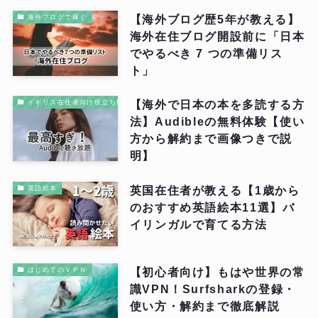
【海外ブログ歴5年が教える】
海外ブログで稼ぐ
海外在住ブログ開設前に「日本
でやるべき 7 つの準備リス
ト」
【海外で日本の本を多読する方
イギリス在住者向け役立ち情報
法】Audibleの無料体験【使い
方から解約まで画像つきで説
明】
英国在住者が教える【1歳から
英語絵本
のおすすめ英語絵本11選】バ
イリンガルで育てる方法
【初心者向け】もはや世界の常
はじめてのＶＰＮ
識VPN！Surfsharkの登録・
使い方・解約まで徹底解説