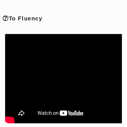
⑦To Fluency