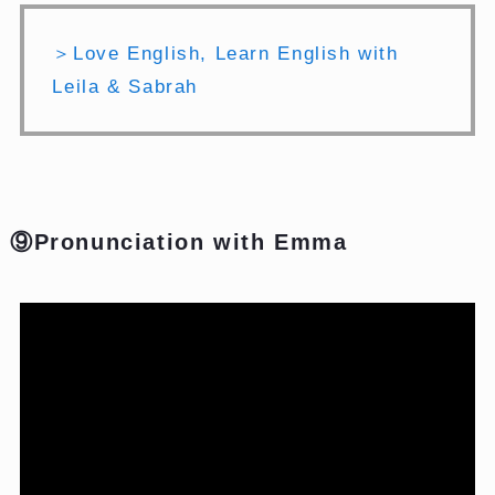
＞Love English, Learn English with
Leila & Sabrah
⑨Pronunciation with Emma