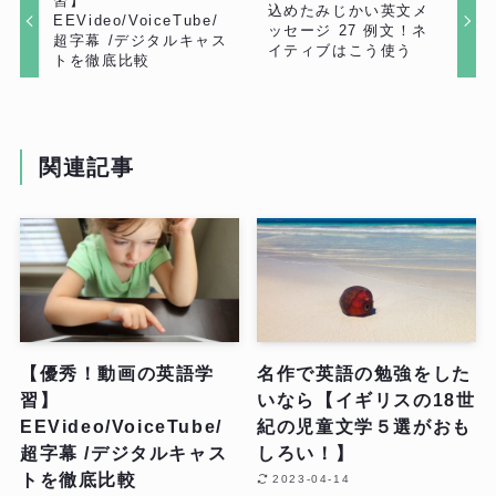
習】
込めたみじかい英文メ
EEVideo/VoiceTube/
ッセージ 27 例文！ネ
超字幕 /デジタルキャス
イティブはこう使う
トを徹底比較
関連記事
【優秀！動画の英語学
名作で英語の勉強をした
習】
いなら【イギリスの18世
EEVideo/VoiceTube/
紀の児童文学５選がおも
超字幕 /デジタルキャス
しろい！】
トを徹底比較
2023-04-14