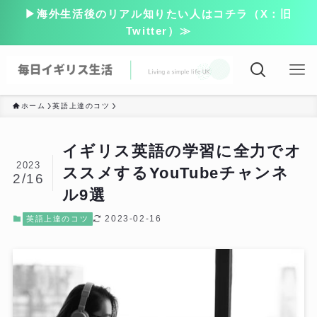
▶海外生活後のリアル知りたい人はコチラ（X：旧
Twitter）≫
ホーム
英語上達のコツ
イギリス英語の学習に全力でオ
2023
ススメするYouTubeチャンネ
2/16
ル9選
2023-02-16
英語上達のコツ