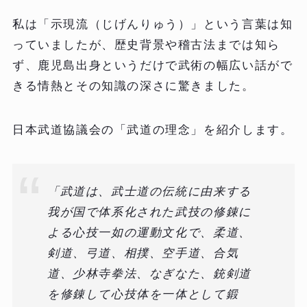
私は「示現流（じげんりゅう）」という言葉は知
っていましたが、歴史背景や稽古法までは知ら
ず、鹿児島出身というだけで武術の幅広い話がで
きる情熱とその知識の深さに驚きました。
日本武道協議会の「武道の理念」を紹介します。
「武道は、武士道の伝統に由来する
我が国で体系化された武技の修錬に
よる心技一如の運動文化で、柔道、
剣道、弓道、相撲、空手道、合気
道、少林寺拳法、なぎなた、銃剣道
を修錬して心技体を一体として鍛