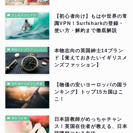
【初心者向け】もはや世界の常
はじめてのＶＰＮ
識VPN！Surfsharkの登録・
使い方・解約まで徹底解説
本物志向の英国紳士14ブラン
英国メンズファッション
ド【覚えておきたいイギリスメ
ンズファッション】
【物価の安いヨーロッパの国ラ
海外旅行お役立ち情報
ンキング】トップ15カ国はこ
こ！
日本語教師がめっちゃチャン
海外で仕事
ス！英国在住者が教える、日本