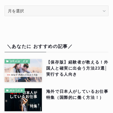
ア
ー
カ
イ
ブ
は
＼あなたに おすすめの記事／
こ
ち
ら
【保存版】経験者が教える！外
国際結婚・恋愛
国人と確実に出会う方法23選│
実行する人向き
海外で日本人がしているお仕事
海外で仕事
特集（国際的に働く方法！）