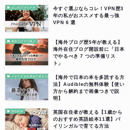
今すぐ選ぶならコレ！VPN歴3
はじめてのＶＰＮ
年の私がおススメする最っ強
VPN 6 選
【海外ブログ歴5年が教える】
海外ブログで稼ぐ
海外在住ブログ開設前に「日本
でやるべき 7 つの準備リス
ト」
【海外で日本の本を多読する方
イギリス在住者向け役立ち情報
法】Audibleの無料体験【使い
方から解約まで画像つきで説
明】
英国在住者が教える【1歳から
英語絵本
のおすすめ英語絵本11選】バ
イリンガルで育てる方法