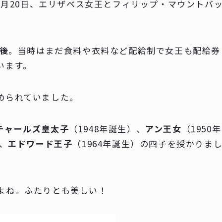
11月20日、エリザベス女王とフィリップ・マウントバ
後
。当時はまだ食料や衣料など配給制で女王も配給券
います。
められていました。
チャールズ皇太子
（1948年誕生）、
アン王女
（1950年
）、
エドワード王子
（1964年誕生）の四子を授かりま
よね。ふたりとも美しい！