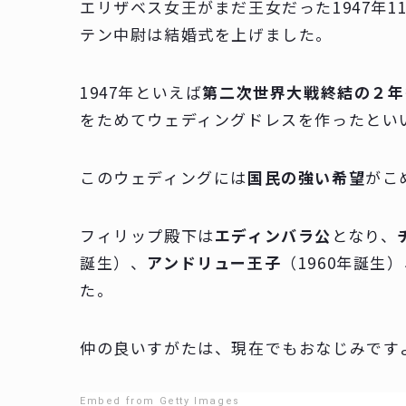
エリザベス女王がまだ王女だった1947年
テン中尉は結婚式を上げました。
1947年といえば
第二次世界大戦終結の２年
をためてウェディングドレスを作ったとい
このウェディングには
国民の強い希望
がこ
フィリップ殿下は
エディンバラ公
となり、
誕生）、
アンドリュー王子
（1960年誕生
た。
仲の良いすがたは、現在でもおなじみです
Embed from Getty Images