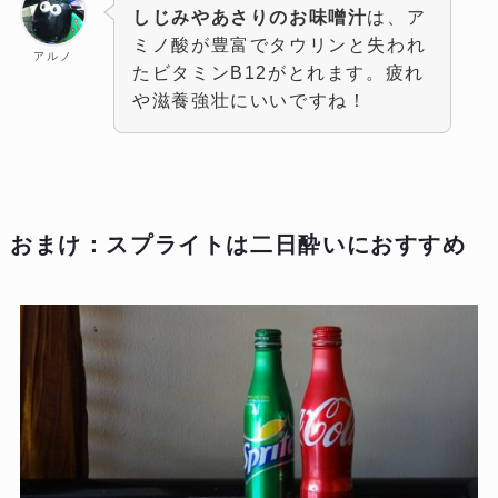
しじみやあさりのお味噌汁
は、ア
ミノ酸が豊富でタウリンと失われ
アルノ
たビタミンB12がとれます。疲れ
や滋養強壮にいいですね！
おまけ：
スプライト
は二日酔いにおすすめ