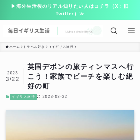
▶海外生活後のリアル知りたい人はコチラ（X：旧
Twitter）≫
ホーム
トラベル好き？
イギリス旅行
英国デボンの旅ティンマスへ行
2023
こう！家族でビーチを楽しむ絶
3/22
好の町
2023-03-22
イギリス旅行