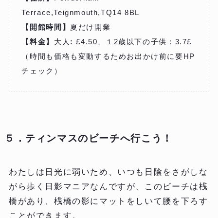
Terrace,Teignmouth,TQ14 8BL
【開館時間】
夏だけ開業
【料金】
大人
:
£4.50、１2歳以下の子供：3.7£
（時間も価格も変動するためお出かけ前に要HP
チェック）
５．ティンマスのビーチへ行こう！
わたしは日光に弱いため、いつも日陰をさがしな
がら歩く日影マニアなんですが、このビーチは桟
橋があり、桟橋の影にマットをしいて腰を下ろす
ことができます。