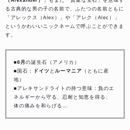
（Alexander）
」もまた「貴重な宝石」を意味す
る古典的な男の子の名前で、ふたつの名前ともに
「アレックス（Alex）」や「アレク（Alec）」
というかわいいニックネームで呼ぶことができま
す。
■
6月
の誕生石（アメリカ）
■国石：
ドイツ
と
ルーマニア
（ともに産
地）
■アレキサンドライトの持つ意味：負のエ
ネルギーから守る、忍耐と知恵を得る、
体の痛みを和らげる…