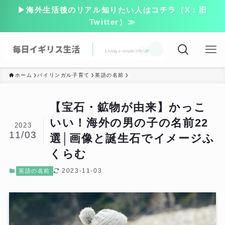
▶海外生活後のリアル知りたい人はコチラ（X：旧
Twitter）≫
ホーム
バイリンガル子育て
英語の名前
【宝石・鉱物が由来】かっこ
いい！海外の男の子の名前22
2023
11/03
選│画像と誕生石でイメージふ
くらむ
2023-11-03
英語の名前