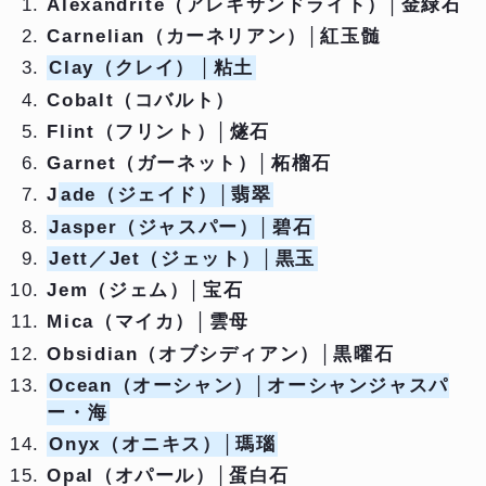
Alexandrite（アレキサンドライト）│金緑石
Carnelian（カーネリアン）│紅玉髄
Clay（クレイ）
│粘土
Cobalt（コバルト）
Flint（フリント）│燧石
Garnet（ガーネット）│柘榴石
J
ade（ジェイド）
│翡翠
Jasper（ジャスパー）
│碧石
Jett／Jet（ジェット）
│黒玉
Jem（ジェム）│宝石
Mica（マイカ）│雲母
Obsidian（オブシディアン）│黒曜石
Ocean（オーシャン）
│オーシャンジャスパ
ー・海
Onyx（オニキス）
│瑪瑙
Opal（オパール）│蛋白石