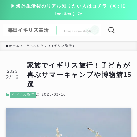
▶海外生活後のリアル知りたい人はコチラ（X：旧
Twitter）≫
ホーム
トラベル好き？
イギリス旅行
家族でイギリス旅行！子どもが
2023
喜ぶサマーキャンプや博物館15
2/16
選
2023-02-16
イギリス旅行